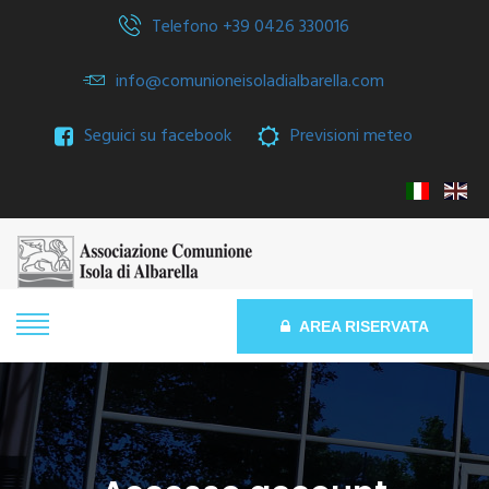
Telefono +39 0426 330016
info@comunioneisoladialbarella.com
Seguici su facebook
Previsioni meteo
AREA RISERVATA