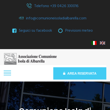
Telefono +39 0426 330016
info@comunioneisoladialbarella.com
Seguici su facebook
Previsioni meteo
AREA RISERVATA